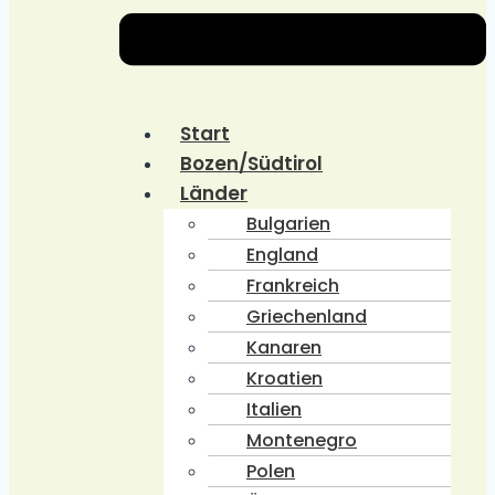
Start
Bozen/Südtirol
Länder
Bulgarien
England
Frankreich
Griechenland
Kanaren
Kroatien
Italien
Montenegro
Polen