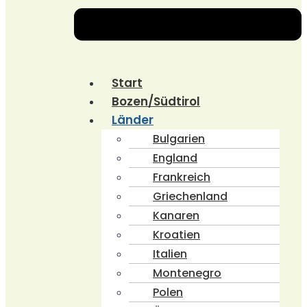
Start
Bozen/Südtirol
Länder
Bulgarien
England
Frankreich
Griechenland
Kanaren
Kroatien
Italien
Montenegro
Polen