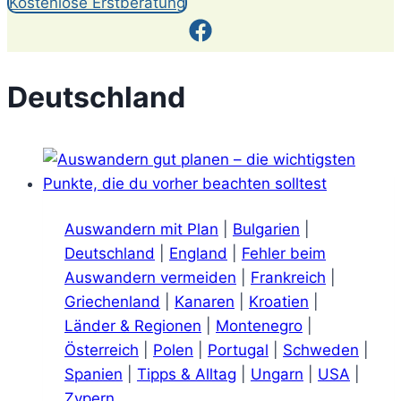
Kostenlose Erstberatung
Deutschland
Auswandern mit Plan
|
Bulgarien
|
Deutschland
|
England
|
Fehler beim
Auswandern vermeiden
|
Frankreich
|
Griechenland
|
Kanaren
|
Kroatien
|
Länder & Regionen
|
Montenegro
|
Österreich
|
Polen
|
Portugal
|
Schweden
|
Spanien
|
Tipps & Alltag
|
Ungarn
|
USA
|
Zypern