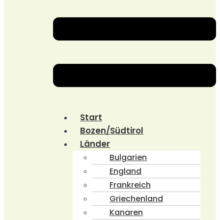
Start
Bozen/Südtirol
Länder
Bulgarien
England
Frankreich
Griechenland
Kanaren