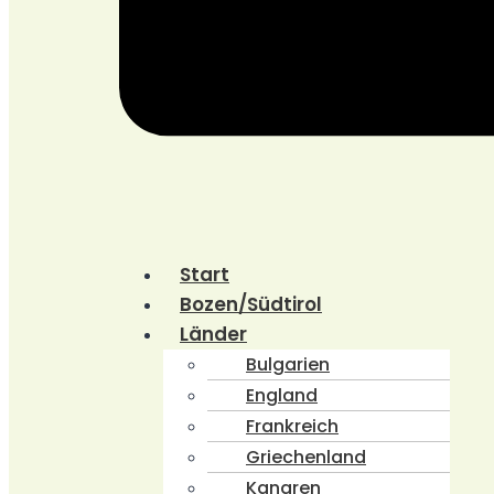
Start
Bozen/Südtirol
Länder
Bulgarien
England
Frankreich
Griechenland
Kanaren