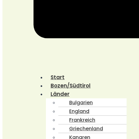
Start
Bozen/Südtirol
Länder
Bulgarien
England
Frankreich
Griechenland
Kanaren