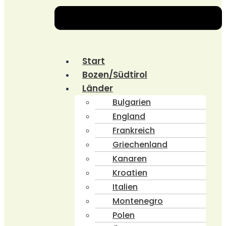
Start
Bozen/Südtirol
Länder
Bulgarien
England
Frankreich
Griechenland
Kanaren
Kroatien
Italien
Montenegro
Polen