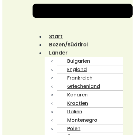
Start
Bozen/Südtirol
Länder
Bulgarien
England
Frankreich
Griechenland
Kanaren
Kroatien
Italien
Montenegro
Polen