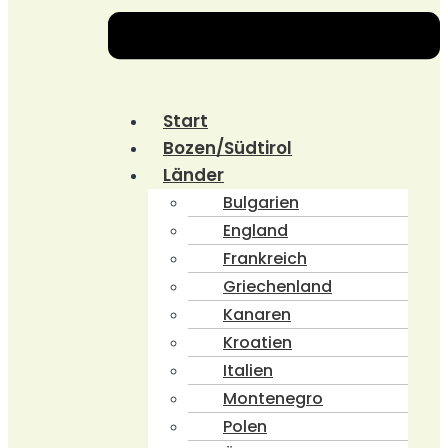
Start
Bozen/Südtirol
Länder
Bulgarien
England
Frankreich
Griechenland
Kanaren
Kroatien
Italien
Montenegro
Polen