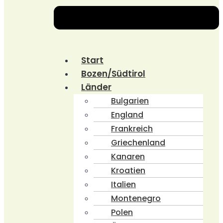
Start
Bozen/Südtirol
Länder
Bulgarien
England
Frankreich
Griechenland
Kanaren
Kroatien
Italien
Montenegro
Polen