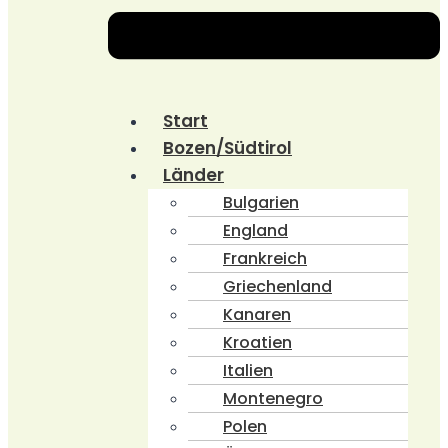
Start
Bozen/Südtirol
Länder
Bulgarien
England
Frankreich
Griechenland
Kanaren
Kroatien
Italien
Montenegro
Polen