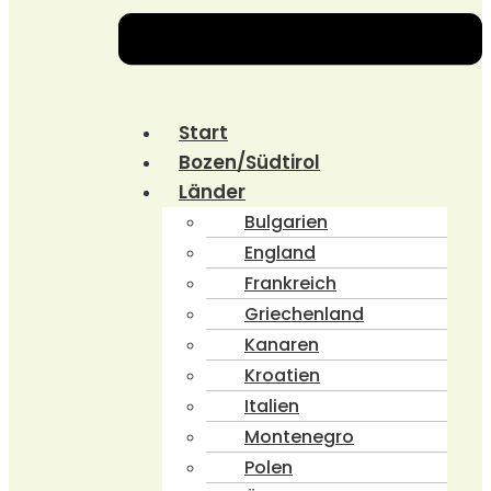
Start
Bozen/Südtirol
Länder
Bulgarien
England
Frankreich
Griechenland
Kanaren
Kroatien
Italien
Montenegro
Polen