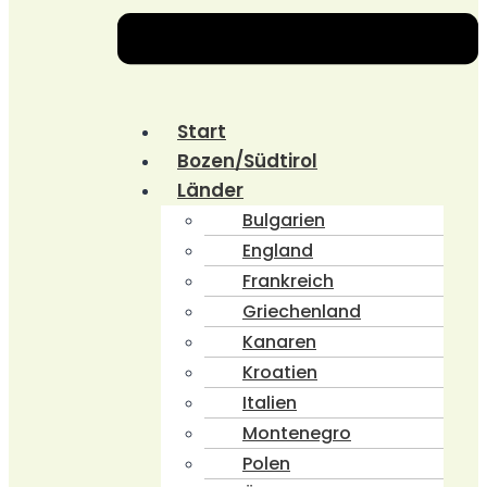
Start
Bozen/Südtirol
Länder
Bulgarien
England
Frankreich
Griechenland
Kanaren
Kroatien
Italien
Montenegro
Polen