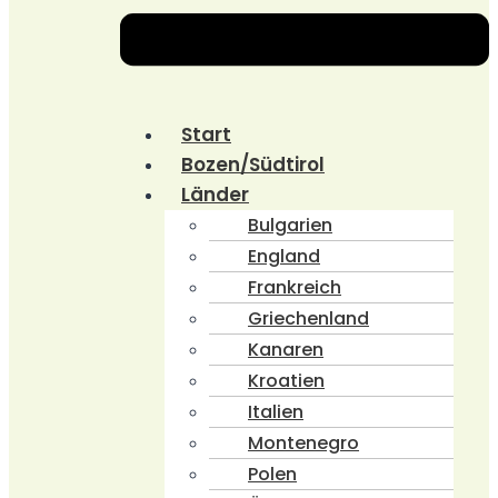
Start
Bozen/Südtirol
Länder
Bulgarien
England
Frankreich
Griechenland
Kanaren
Kroatien
Italien
Montenegro
Polen