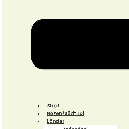
Start
Bozen/Südtirol
Länder