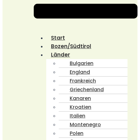
Start
Bozen/Südtirol
Länder
Bulgarien
England
Frankreich
Griechenland
Kanaren
Kroatien
Italien
Montenegro
Polen