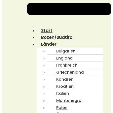
Start
Bozen/Südtirol
Länder
Bulgarien
England
Frankreich
Griechenland
Kanaren
Kroatien
Italien
Montenegro
Polen