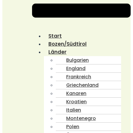
Start
Bozen/Südtirol
Länder
Bulgarien
England
Frankreich
Griechenland
Kanaren
Kroatien
Italien
Montenegro
Polen