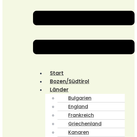
Start
Bozen/Südtirol
Länder
Bulgarien
England
Frankreich
Griechenland
Kanaren